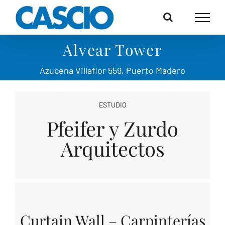
Saltar
al
contenido
Alvear Tower
Azucena Villaflor 559, Puerto Madero
ESTUDIO
Pfeifer y Zurdo
Arquitectos
Curtain Wall – Carpinterías